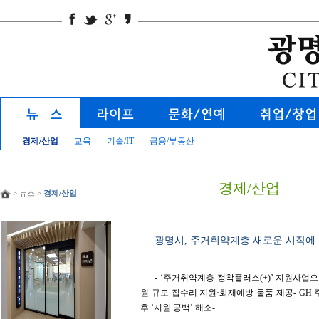
경제/산업
교육
기술/IT
금융/부동산
경제/산업
> 뉴스 >
경제/산업
광명시, 주거취약계층 새로운 시작에 
- ‘주거취약계층 정착플러스(+)’ 지원사업으
원 규모 집수리 지원·화재예방 물품 제공- G
후 ‘지원 공백’ 해소-..