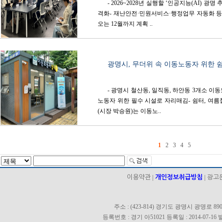
- 2026~2028년 실행할 ‘인공지능(AI) 광
격화- 재난안전·민원서비스·행정업무 자동화 등 
오는 12월까지 계획 ..
광명시, 무더위 속 이동노동자 위한 
- 광명시 철산동, 일직동, 하안동 3개소 이
노동자 위한 필수 시설로 자리매김- 쉼터, 여름
(시장 박승원)는 이동노..
1
2
3
4
5
|
|
이용약관
개인정보취급방침
광고
주소 : (423-814) 경기도 광명시 광명로 890 
등록번호 : 경기 아51021 등록일 : 2014-07-