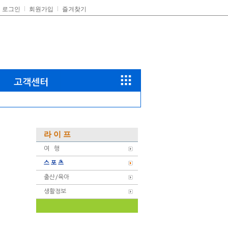
로그인
회원가입
즐겨찾기
라 이 프
여 행
스 포 츠
출산/육아
생활정보