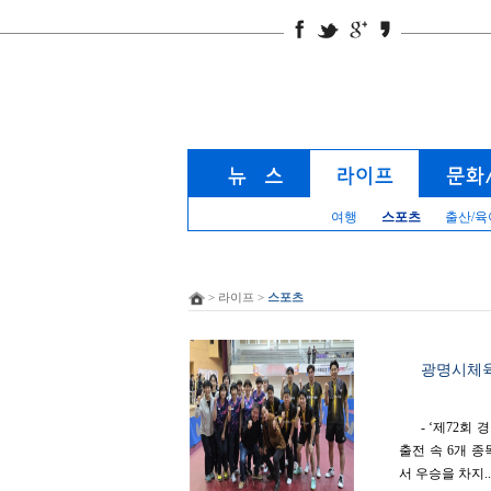
여행
스포츠
출산/육
> 라이프 >
스포츠
광명시체육
- ‘제72회
출전 속 6개 
서 우승을 차지..