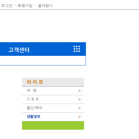
로그인
회원가입
즐겨찾기
라 이 프
여 행
스 포 츠
출산/육아
생활정보