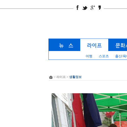
여행
스포츠
출산/육
> 라이프 >
생활정보